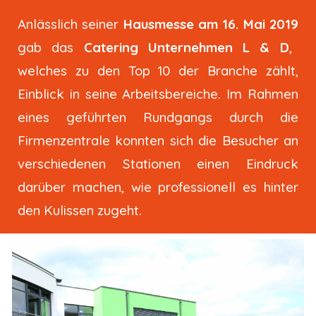
Anlässlich seiner
Hausmesse am 16. Mai 2019
gab das
Catering Unternehmen L & D
,
welches zu den Top 10 der Branche zählt,
Einblick in seine Arbeitsbereiche. Im Rahmen
eines geführten Rundgangs durch die
Firmenzentrale konnten sich die Besucher an
verschiedenen Stationen einen Eindruck
darüber machen, wie professionell es hinter
den Kulissen zugeht.