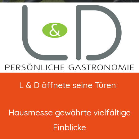
L & D öffnete seine Türen:
Hausmesse gewährte vielfältige
Einblicke