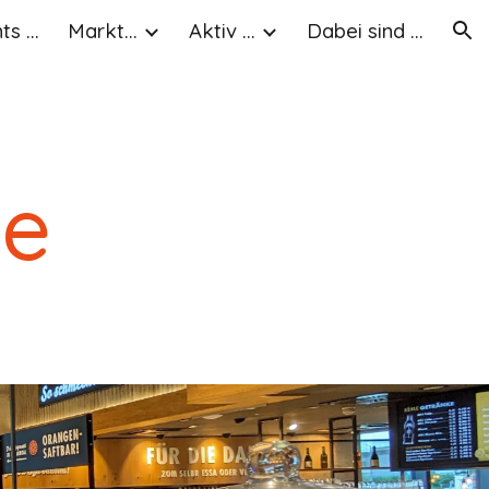
s ...
Markt...
Aktiv ...
Dabei sind ...
ion
le