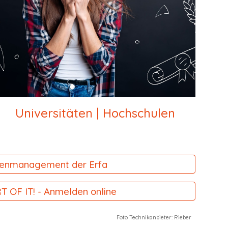
Universitäten | Hochschulen
enmanagement der Erfa
T OF IT! - Anmelden online
Foto Technikanbieter: Rieber