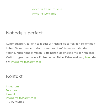
www.erfa-freizeitparks.de
www.erfa-journal.de
Nobody is perfect
Kummerkasten. Es kann sein, dass wir nicht alles perfekt hin bekommen
haben, Sie mit dem ein oder anderen nicht zufrieden sind oder die
Verlinkungen nicht stimmen. Bitte helfen Sie uns und melden fehlende
Verlinkungen oder andere Probleme und Fehler.
Fehlermeldung
hier
oder
an:
info@erfa-foodservice.de
Kontakt
Instagram
Facebook
LinkedIn
info@erfa-foodservice.de
+49
172 9101655