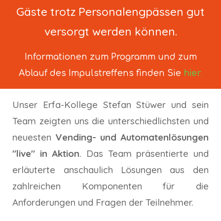
Gäste trotz Personalengpässen gut
versorgt werden können.
Informationen zum Programm und
zum
.
Ablauf des Impulstreffens finden Sie
hier
Unser Erfa-Kollege Stefan Stüwer und sein
Team zeigten uns die unterschiedlichsten und
neuesten
Vending- und Automatenlösungen
"live" in Aktion
. Das Team
präsentierte und
erläuterte anschaulich
Lösungen aus den
zahlreichen Komponenten für
die
Anforderungen und Fr
agen der Teilnehmer
.