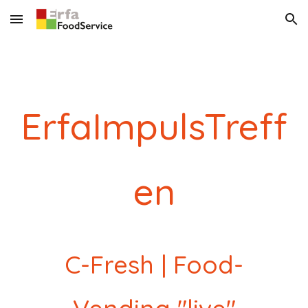
Skip to main content
Skip to navigation
ErfaImpulsTreff
en
C-Fresh
| Food
-