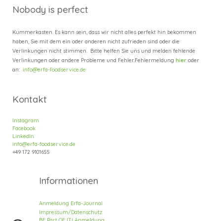
Nobody is perfect
Kummerkasten. Es kann sein, dass wir nicht alles perfekt hin bekommen
haben, Sie mit dem ein oder anderen nicht zufrieden sind oder die
Verlinkungen nicht stimmen. Bitte helfen Sie uns und melden fehlende
Verlinkungen oder andere Probleme und Fehler.
Fehlermeldung
hier
oder
an:
info@erfa-foodservice.de
Kontakt
Instagram
Facebook
LinkedIn
info@erfa-foodservice.de
+49
172 9101655
Informatione
n
Anmeldung Erfa
-
Journal
Impressum/Datenschutz
BE Part OF IT!
Anmeldung