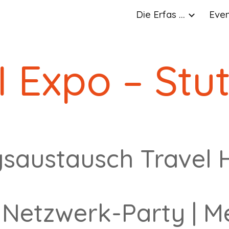
Die Erfas ...
Event
ip to main content
Skip to navigat
 Expo – Stu
saustausch Travel H
|
Netzwerk-Party
|
M