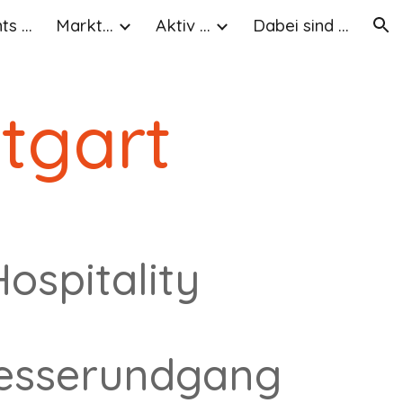
s ...
Markt...
Aktiv ...
Dabei sind ...
ion
ttgart
ospitality
esserundgang