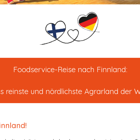
Foodservice-Reise nach Finnland:
s reinste und nördlichste Agrarland der W
innland!