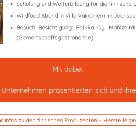
Schulung und Weiterbildung für die finnisch
Wildfood Abend in Villa Vainoniemi in Joensuu
Besuch Besichtigung: Polkka Oy, Mahlzeitd
(Gemeinschaftsgastronomie)
Mit dabei:
 Unternehmen präsentierten sich und ihr
 Infos zu den finnischen Produzenten – Herstellerpr