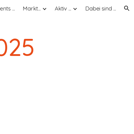
ents ...
Markt...
Aktiv ...
Dabei sind ...
ion
2025