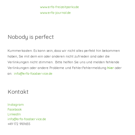
www.erfa-freizeitparks.de
www.erfa-journal.de
Nobody is perfect
Kummerkasten. Es kann sein, dass wir nicht alles perfekt hin bekommen
haben, Sie mit dem ein oder anderen nicht zufrieden sind oder die
Verlinkungen nicht stimmen. Bitte helfen Sie uns und melden fehlende
Verlinkungen oder andere Probleme und Fehler.
Fehlermeldung
hier
oder
an:
info@erfa-foodservice.de
Kontakt
Instagram
Facebook
LinkedIn
info@erfa-foodservice.de
+49
172 9101655