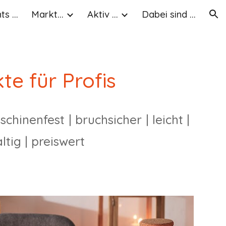
s ...
Markt...
Aktiv ...
Dabei sind ...
ion
te für Profis
schinenfest
|
bruchsicher
|
leicht
|
ltig
|
preiswert