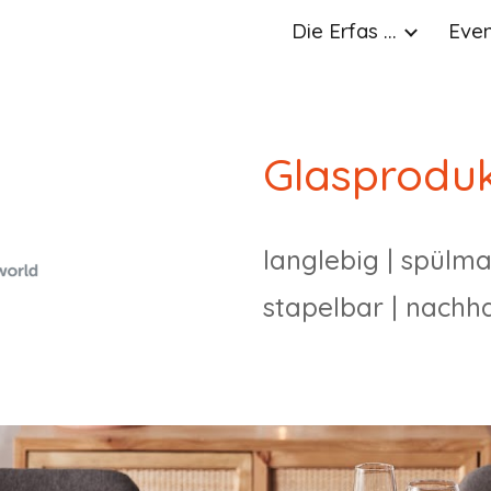
Die Erfas ...
Event
ip to main content
Skip to navigat
Glasproduk
langlebig
|
spülma
stapelbar
|
nachha