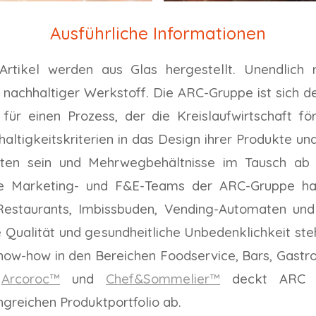
Ausführliche Informationen
rtikel werden aus Glas hergestellt. Unendlich re
ein nachhaltiger Werkstoff. Die ARC-Gruppe ist sic
für einen Prozess, der die Kreislaufwirtschaft fö
ltigkeitskriterien in das Design ihrer Produkte und
oten sein und Mehrwegbehältnisse im Tausch ab 0
die Marketing- und F&E-Teams der ARC-Gruppe h
 Restaurants, Imbissbuden, Vending-Automaten und 
 Qualität und gesundheitliche Unbedenklichkeit steht
Know-how in den Bereichen Foodservice, Bars, Gastr
n
Arcoroc™
und
Chef&Sommelier™
deckt ARC d
greichen Produktportfolio ab.