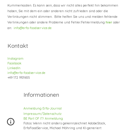
Kummerkasten. Es kann sein, dass wir nicht alles perfekt hin bekommen
haben, Sie mit dem ein oder anderen nicht zufrieden sind oder die
Verlinkungen nicht stimmen. Bitte helfen Sie uns und melden fehlende
Verlinkungen oder andere Probleme und Fehler.
Fehlermeldung
hier
oder
an:
info@erfa-foodservice.de
Kontakt
Instagram
Facebook
LinkedIn
info@erfa-foodservice.de
+49
172 9101655
Informatione
n
Anmeldung Erfa
-
Journal
Impressum/Datenschutz
BE Part OF IT!
Anmeldung
Fotos: Wenn
nicht anders gekennzeichnet
AdobeStock,
ErfaFoodService, Michael Möhring
und KI-generiert