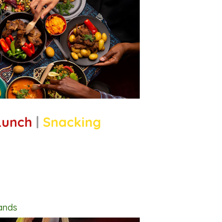
Lunch
|
Snacking
lands