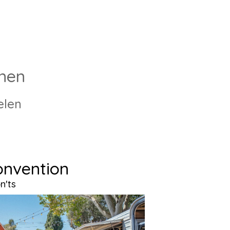
onen
ielen
onvention
n'ts