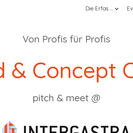
Die Erfas ...
Ev
ip to main content
Skip to navigat
Von Profis für Profis
 & Concept 
pitch & meet @