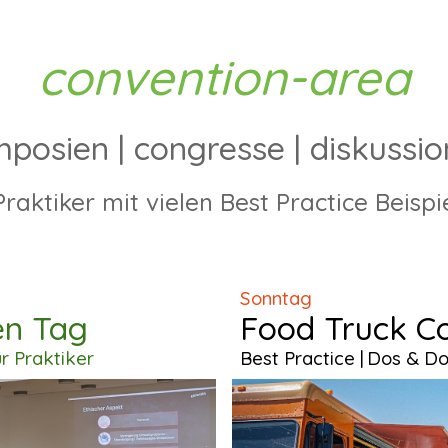
convention-area
mposien
|
congresse
| diskussi
Praktiker mit vielen Best Practice Beisp
Sonntag
en Tag
Food Truck C
ür Praktiker
Best Practice
|
Dos & Do