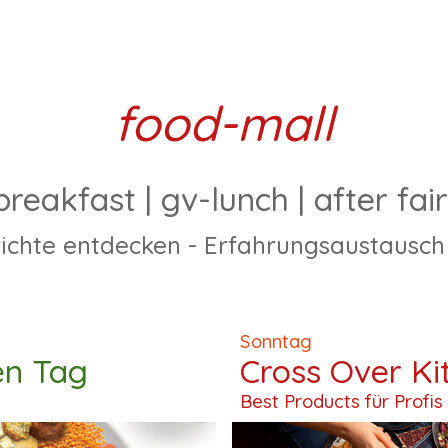
food-mall
breakfast
|
gv-lunch
|
after fai
ichte entdecken - Erfahrungsaustausc
Sonntag
en Tag
Cross Over Ki
Best Products für
Profis