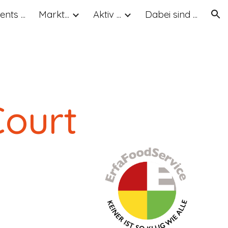
ents ...
Markt...
Aktiv ...
Dabei sind ...
ion
Court