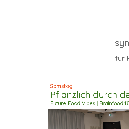
s
y
für 
Samstag
Pflanzlich durch d
Future Food Vi
b
es
|
Brainfood f