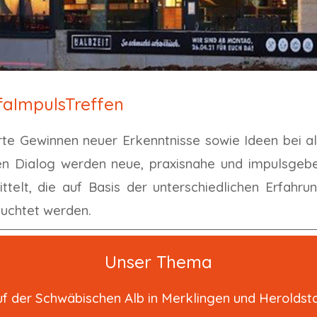
rfaImpulsTreffen
rte Gewinnen neuer Erkenntnisse sowie Ideen bei all
en Dialog werden neue, praxisnahe und impulsgebe
telt, die auf Basis der unterschiedlichen Erfahru
euchtet werden.
Unser Thema
uf der Schwäbischen Alb in Merklingen und Heroldsta