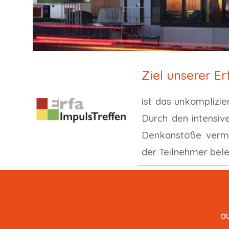
Ziel unserer E
ist das unkomplizie
Durch den intensiv
Denkanstöße vermit
der Teilnehmer bel
a