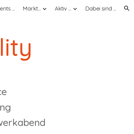
ents ...
Markt...
Aktiv ...
Dabei sind ...
ion
ity
ce
ing
we
rkabend