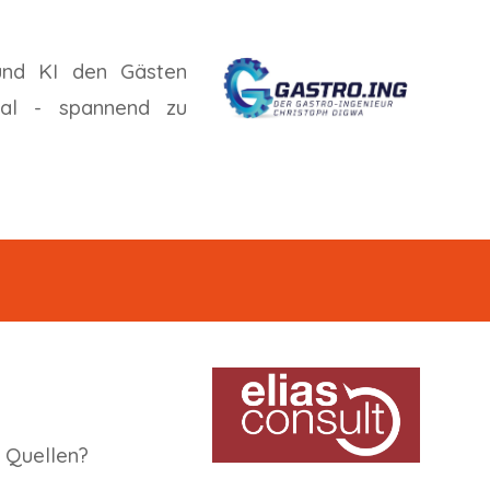
 und KI den Gästen
nal - spannend zu
n Quellen?