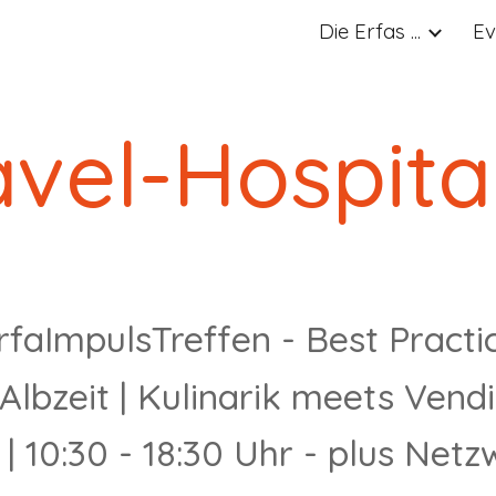
Die Erfas ...
Ev
ip to main content
Skip to navigat
avel-Hospital
rfaImpulsTreffen - Best Practi
Albzeit
|
Kulinarik meets
Vend
|
10:30
- 1
8
:
3
0 Uhr - plus Netz