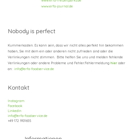
www.erfa-freizeitparks.de
www.erfa-journal.de
Nobody is perfect
Kummerkasten. Es kann sein, dass wir nicht alles perfekt hin bekommen
haben, Sie mit dem ein oder anderen nicht zufrieden sind oder die
Verlinkungen nicht stimmen. Bitte helfen Sie uns und melden fehlende
Verlinkungen oder andere Probleme und Fehler.
Fehlermeldung
hier
oder
an:
info@erfa-foodservice.de
Kontakt
Instagram
Facebook
LinkedIn
info@erfa-foodservice.de
+49
172 9101655
Informatione
n