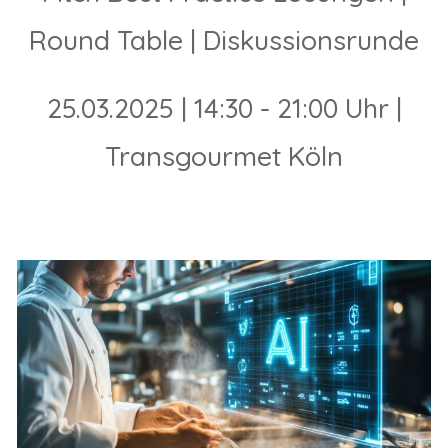
Round Table
|
Diskussionsrunde
25.03.2025
|
1
4
:
3
0
-
21:00
Uhr
|
Transgourmet Köln