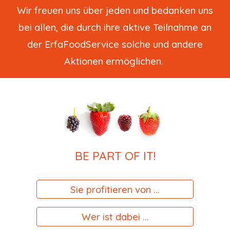
Wir freuen uns über jeden und bedanken uns
bei allen, die durch ihre aktive Teilnahme an
der ErfaFoodService solche und andere
Aktionen ermöglichen.
BE PART OF IT!
Sie profitieren von ...
Wer ist dabei ...