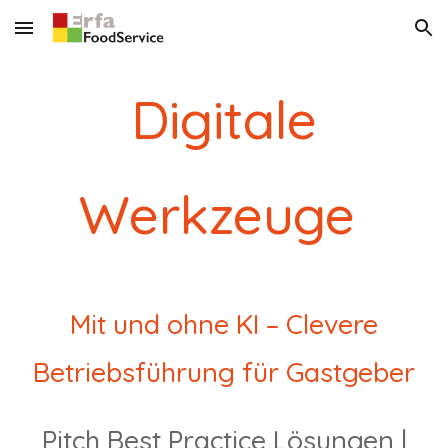
Skip to main content
Skip to navigation
Digitale
Werkzeuge
M
it und ohne KI
–
C
levere
Betriebsführung für Gastgeber
Pitch
Best Practice Lösungen
|